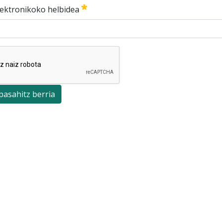
lektronikoko helbidea
 pasahitz berria