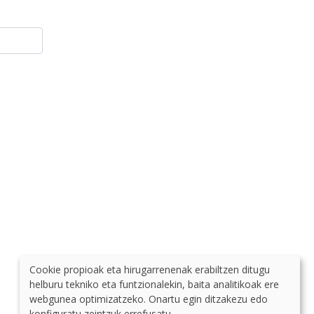
Cookie propioak eta hirugarrenenak erabiltzen ditugu
helburu tekniko eta funtzionalekin, baita analitikoak ere
webgunea optimizatzeko. Onartu egin ditzakezu edo
konfiguratu zeintzuk errefusatu.